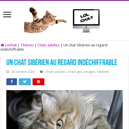
Lolchat
|
Thèmes
|
Chats adultes
|
Un chat Sibérien au regard
indéchiffrable
Un chat Sibérien au regard indéchiffrable
24 octobre 2023
Chats adultes
,
Chats gris
,
Images
,
Sibérien