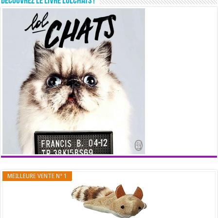
Découvrez le livre LolChats !
MEILLEURE VENTE N° 1