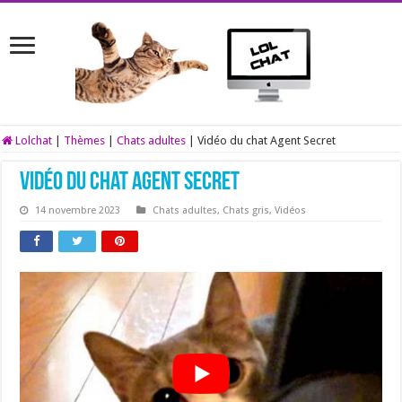
Lolchat
|
Thèmes
|
Chats adultes
|
Vidéo du chat Agent Secret
Vidéo du chat Agent Secret
14 novembre 2023
Chats adultes
,
Chats gris
,
Vidéos