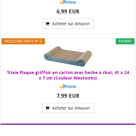
6,99 EUR
Acheter sur Amazon
MEILLEURE VENTE N° 3
PROMO
Trixie Plaque griffoir en carton avec herbe a chat, 41 x 24
x 7 cm (Couleur Aleatoires)
7,99 EUR
Acheter sur Amazon