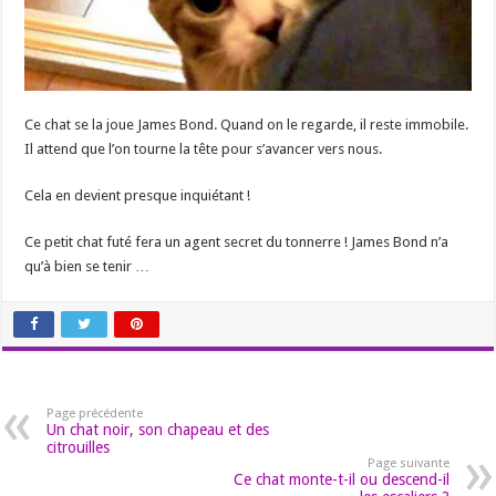
Ce chat se la joue James Bond. Quand on le regarde, il reste immobile.
Il attend que l’on tourne la tête pour s’avancer vers nous.
Cela en devient presque inquiétant !
Ce petit chat futé fera un agent secret du tonnerre ! James Bond n’a
qu’à bien se tenir …
Page précédente
Un chat noir, son chapeau et des
citrouilles
Page suivante
Ce chat monte-t-il ou descend-il