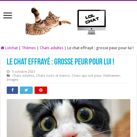
Lolchat
|
Thèmes
|
Chats adultes
|
Le chat effrayé : grosse peur pour lui !
Le chat effrayé : grosse peur pour lui !
5 octobre 2023
Chats adultes
,
Chats noirs et blancs
,
Chats qui ont peur
,
Halloween
,
Images