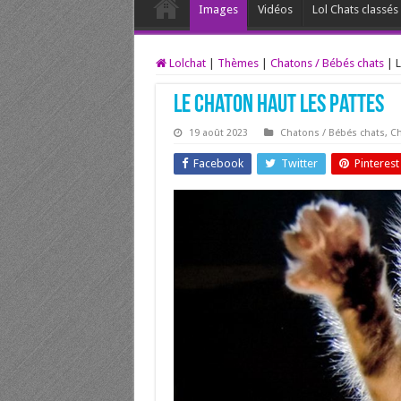
Images
Vidéos
Lol Chats classé
Lolchat
|
Thèmes
|
Chatons / Bébés chats
|
L
Le chaton haut les pattes
19 août 2023
Chatons / Bébés chats
,
Ch
Facebook
Twitter
Pinterest