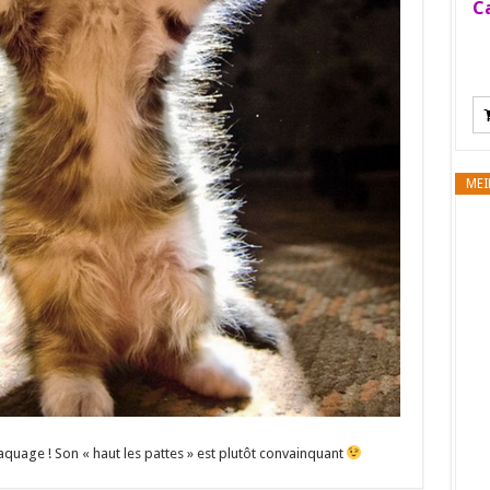
Ca
MEI
braquage ! Son « haut les pattes » est plutôt convainquant