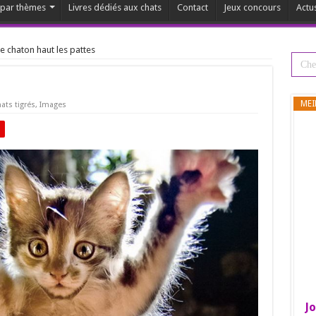
s par thèmes
Livres dédiés aux chats
Contact
Jeux concours
Actu
e chaton haut les pattes
MEI
ats tigrés
,
Images
Jo