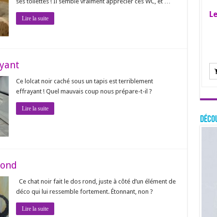
ses toilettes ! Il semble vraiment apprécier ces WC, et …
Le
Lire la suite
ayant
Ce lolcat noir caché sous un tapis est terriblement
effrayant ! Quel mauvais coup nous prépare-t-il ?
Lire la suite
Décou
rond
Ce chat noir fait le dos rond, juste à côté d’un élément de
déco qui lui ressemble fortement. Étonnant, non ?
Lire la suite