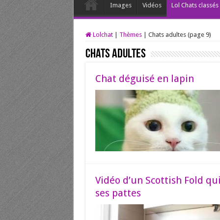
Images
Vidéos
Lol Chats classé
Lolchat
|
Thèmes
|
Chats adultes (page 9)
Chats adultes
Chat déguisé en lapin
Vidéo d’un Scottish Fold qu
ses pattes