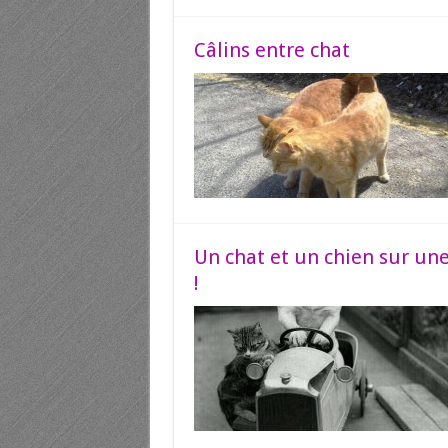
Câlins entre chat
Un chat et un chien sur un
!