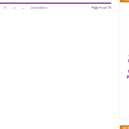
11
»
...
Dernière »
Page 9 sur 16
p
MEI