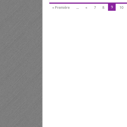
9
« Première
...
«
7
8
10