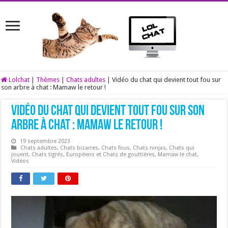
Lolchat
|
Thèmes
|
Chats adultes
|
Vidéo du chat qui devient tout fou sur
son arbre à chat : Mamaw le retour !
Vidéo du chat qui devient tout fou sur son
arbre à chat : Mamaw le retour !
19 septembre 2023
Chats adultes
,
Chats bizarres
,
Chats fous
,
Chats ninjas
,
Chats qui
jouent
,
Chats tigrés
,
Européens et Chats de gouttières
,
Mamaw le chat
,
Vidéos