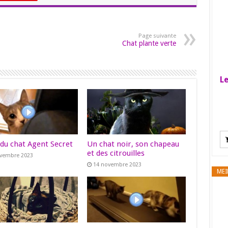
Page suivante
Chat plante verte
Le
 du chat Agent Secret
Un chat noir, son chapeau
et des citrouilles
ovembre 2023
14 novembre 2023
MEI