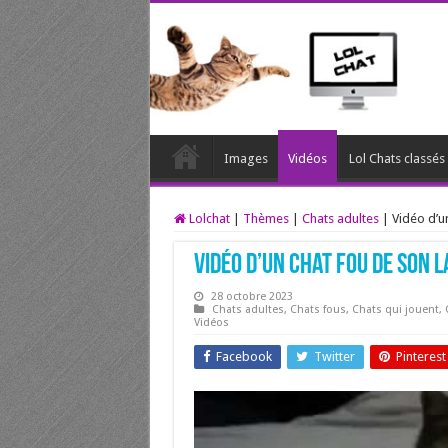
Images
Vidéos
Lol Chats classé
Lolchat
|
Thèmes
|
Chats adultes
|
Vidéo d’u
Vidéo d’un chat fou de son 
28 octobre 2023
Chats adultes
,
Chats fous
,
Chats qui jouent
,
Vidéos
Facebook
Twitter
Pinterest