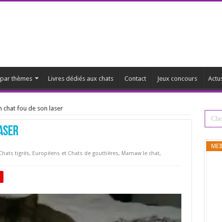
s par thèmes
Livres dédiés aux chats
Contact
Jeux concours
Actu
n chat fou de son laser
laser
MEI
Chats tigrés
,
Européens et Chats de gouttières
,
Mamaw le chat
,