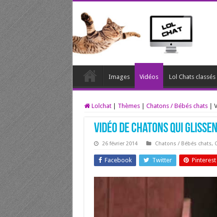
Images
Vidéos
Lol Chats classé
Lolchat
|
Thèmes
|
Chatons / Bébés chats
|
V
Vidéo de chatons qui glisse
26 février 2014
Chatons / Bébés chats
,
C
Facebook
Twitter
Pinterest