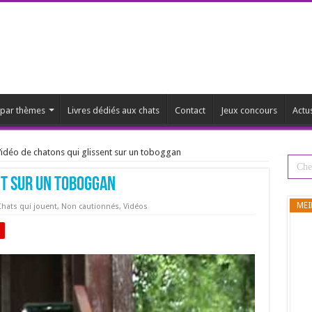
s par thèmes
Livres dédiés aux chats
Contact
Jeux concours
Actu
idéo de chatons qui glissent sur un toboggan
nt sur un toboggan
MEI
hats qui jouent
,
Non cautionnés
,
Vidéos