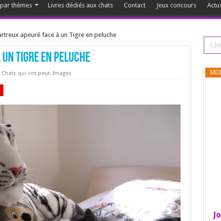
s par thèmes
Livres dédiés aux chats
Contact
Jeux concours
Actu
rtreux apeuré face à un Tigre en peluche
 un Tigre en peluche
MEI
,
Chats qui ont peur
,
Images
Jo