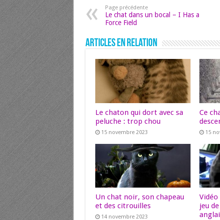
Page précédente
Le chat dans un bocal – I Has a
Force Field
Articles en relation
Le chaton qui dort avec sa
Ce ch
peluche : trop chou
descen
15 novembre 2023
15 n
Un chat noir, son chapeau
Vidéo 
et des citrouilles
jeu d
angla
14 novembre 2023