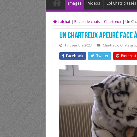
Images
Vidéos
Lol Chats classé
Lolchat
|
Races de chats
|
Chartreux
|
Un Cha
Un Chartreux apeuré face à
1 novembre 2023
Chartreux
,
Chats gris
Facebook
Twitter
Pinterest