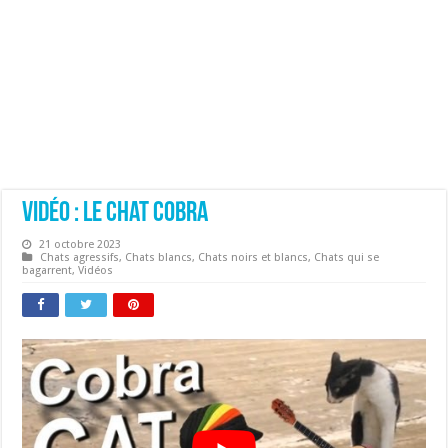
Vidéo : Le chat cobra
21 octobre 2023
Chats agressifs
,
Chats blancs
,
Chats noirs et blancs
,
Chats qui se
bagarrent
,
Vidéos