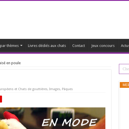
s par thèmes
Livres dédiés aux chats
Contact
Jeux concours
Actu
isé en poule
MEI
uropéens et Chats de gouttières
,
Images
,
Pâques