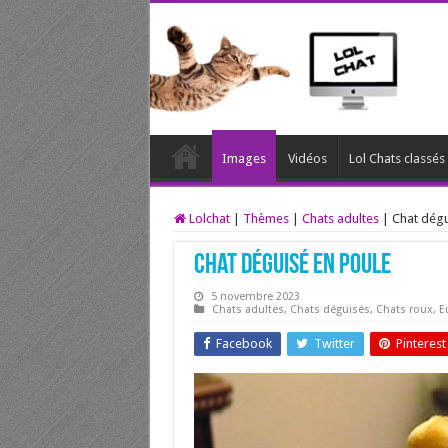
Images
Vidéos
Lol Chats classé
Lolchat
|
Thèmes
|
Chats adultes
|
Chat dégu
Chat déguisé en poule
5 novembre 2023
Chats adultes
,
Chats déguisés
,
Chats roux
,
E
Facebook
Twitter
Pinterest