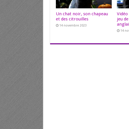
Un chat noir, son chapeau
Vidéo 
et des citrouilles
jeu d
angla
14 novembre 2023
14 n