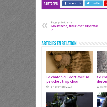
Facebook
Twitter
Partager
Page précédente
Moustache, futur chat superstar
?
Articles en relation
Le chaton qui dort avec sa
Ce ch
peluche : trop chou
descen
15 novembre 2023
15 n