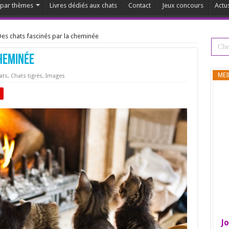
s par thèmes
Livres dédiés aux chats
Contact
Jeux concours
Actu
es chats fascinés par la cheminée
cheminée
MEI
ats
,
Chats tigrés
,
Images
Jo