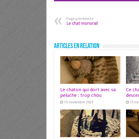
Page précédente
Le chat monorail
Articles en relation
Le chaton qui dort avec sa
Ce ch
peluche : trop chou
descen
15 novembre 2023
15 n