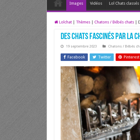
Images
Vidéos
Lol Chats classé
Lolchat
|
Thèmes
|
Chatons / Bébés chats
|
D
Des chats fascinés par la 
19 septembre 2023
Chatons / Bébés ch
Facebook
Twitter
Pinterest