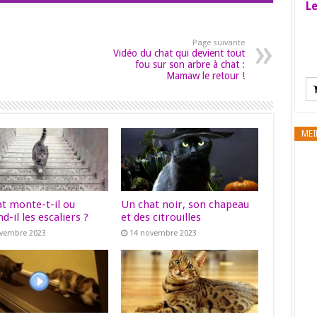
Le
Page suivante
Vidéo du chat qui devient tout
fou sur son arbre à chat :
Mamaw le retour !
MEI
at monte-t-il ou
Un chat noir, son chapeau
d-il les escaliers ?
et des citrouilles
ovembre 2023
14 novembre 2023