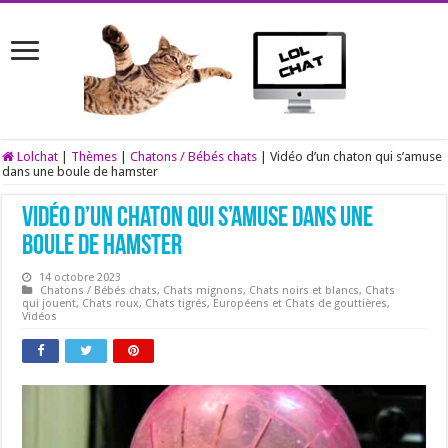
Lolchat
|
Thèmes
|
Chatons / Bébés chats
|
Vidéo d’un chaton qui s’amuse
dans une boule de hamster
Vidéo d’un chaton qui s’amuse dans une
boule de hamster
14 octobre 2023
Chatons / Bébés chats
,
Chats mignons
,
Chats noirs et blancs
,
Chats
qui jouent
,
Chats roux
,
Chats tigrés
,
Européens et Chats de gouttières
,
Vidéos