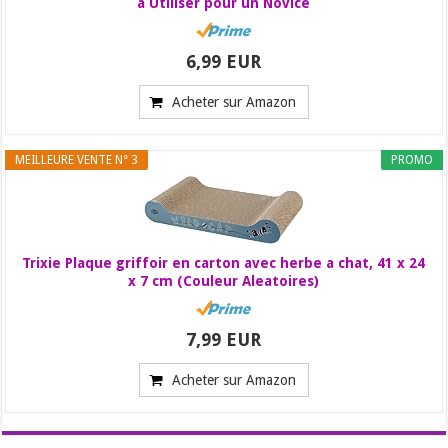
à Utiliser pour un Novice
6,99 EUR
Acheter sur Amazon
MEILLEURE VENTE N° 3
PROMO
Trixie Plaque griffoir en carton avec herbe a chat, 41 x 24
x 7 cm (Couleur Aleatoires)
7,99 EUR
Acheter sur Amazon