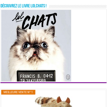
Découvrez le livre LolChats !
MEILLEURE VENTE N° 1