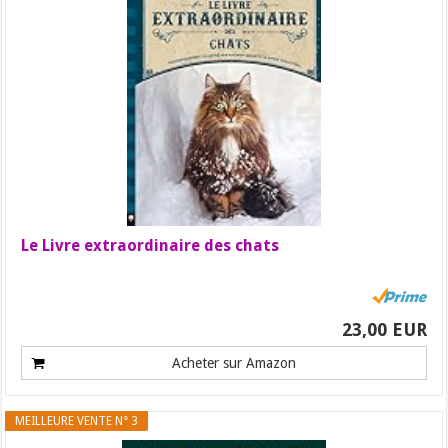
Le Livre extraordinaire des chats
23,00 EUR
Acheter sur Amazon
MEILLEURE VENTE N° 3