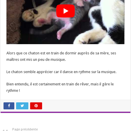
Alors que ce chaton est en train de dormir auprès de sa mère, ses
maîtres ont mis un peu de musique.
Le chaton semble apprécier car il danse en rythme sur la musique.
Bien entendu, il est certainement en train de rêver, mais il gère le
rythme !
Page précédente