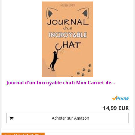
Journal d'un Incroyable chat: Mon Carnet de...
14,99 EUR
Acheter sur Amazon