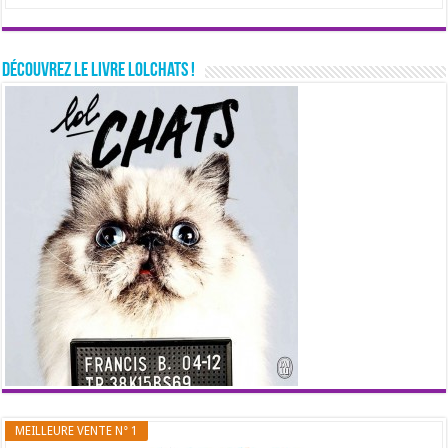
Découvrez le livre LolChats !
MEILLEURE VENTE N° 1