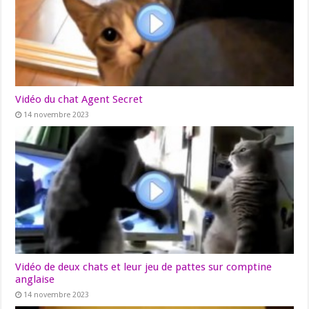
Vidéo du chat Agent Secret
14 novembre 2023
Vidéo de deux chats et leur jeu de pattes sur comptine
anglaise
14 novembre 2023