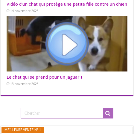
Vidéo d’un chat qui protège une petite fille contre un chien
14 novembre 2023
Le chat qui se prend pour un jaguar !
13 novembre 2023
MEILLEURE VENTE N° 1