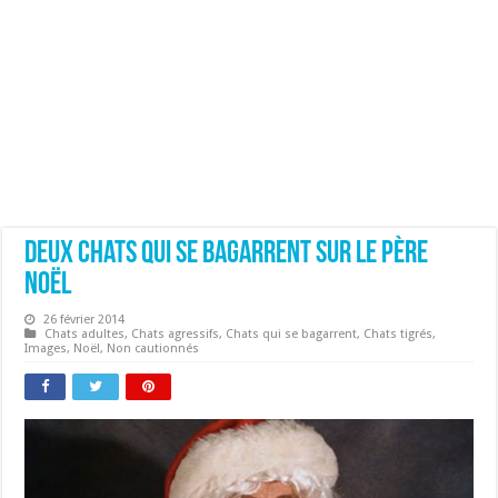
Deux chats qui se bagarrent sur le père
Noël
26 février 2014
Chats adultes
,
Chats agressifs
,
Chats qui se bagarrent
,
Chats tigrés
,
Images
,
Noël
,
Non cautionnés