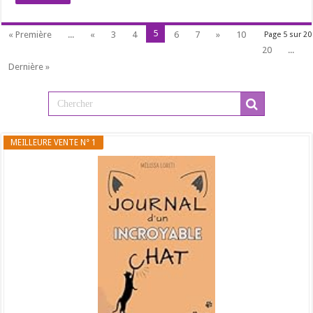
5
« Première
...
«
3
4
6
7
»
10
Page 5 sur 20
20
...
Dernière »
MEILLEURE VENTE N° 1