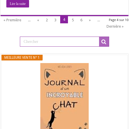
Lire la suite
4
« Première
...
«
2
3
5
6
»
...
Page 4 sur 10
Dernière »
MEILLEURE VENTE N° 1