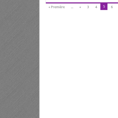
5
« Première
...
«
3
4
6