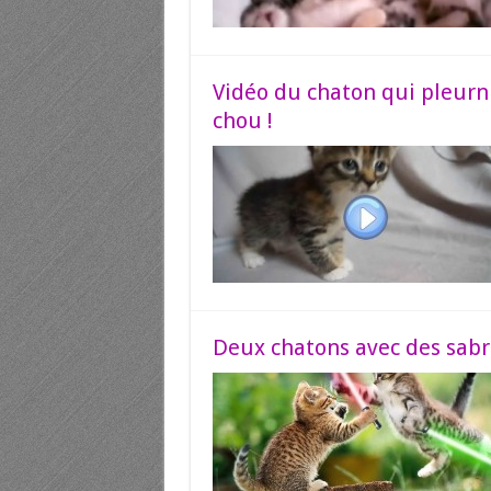
Vidéo du chaton qui pleurni
chou !
Deux chatons avec des sabre