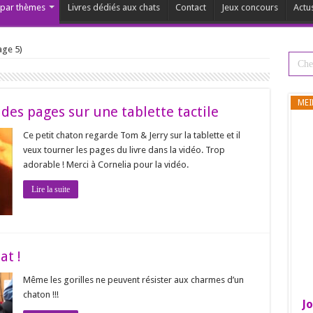
s par thèmes
Livres dédiés aux chats
Contact
Jeux concours
Actu
age 5)
MEI
des pages sur une tablette tactile
Ce petit chaton regarde Tom & Jerry sur la tablette et il
veux tourner les pages du livre dans la vidéo. Trop
adorable ! Merci à Cornelia pour la vidéo.
Lire la suite
at !
Même les gorilles ne peuvent résister aux charmes d’un
chaton !!!
Jo