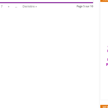
7
»
...
Dernière »
Page 5 sur 10
p
MEI