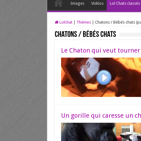
Images
Vidéos
Lol Chats classé
Lolchat
|
Thèmes
|
Chatons / Bébés chats (p
Chatons / Bébés chats
Le Chaton qui veut tourner 
Un gorille qui caresse un ch