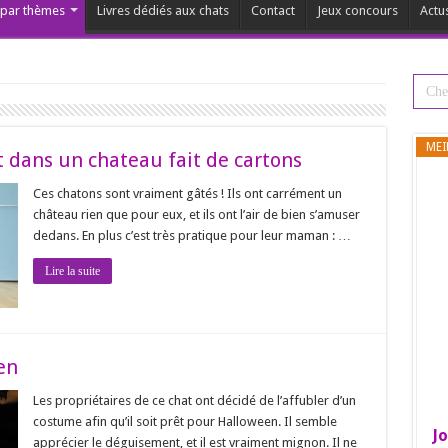
s par thèmes
Livres dédiés aux chats
Contact
Jeux concours
Actu
MEI
 dans un chateau fait de cartons
Ces chatons sont vraiment gâtés ! Ils ont carrément un
château rien que pour eux, et ils ont l’air de bien s’amuser
dedans. En plus c’est très pratique pour leur maman : …
Lire la suite
en
Les propriétaires de ce chat ont décidé de l’affubler d’un
costume afin qu’il soit prêt pour Halloween. Il semble
Jo
apprécier le déguisement, et il est vraiment mignon. Il ne