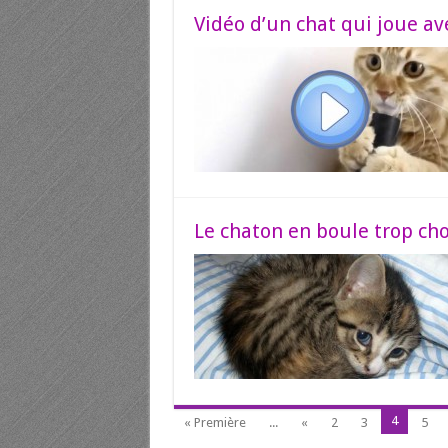
Vidéo d’un chat qui joue av
Le chaton en boule trop ch
4
« Première
...
«
2
3
5