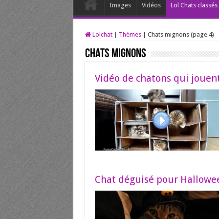
Images
Vidéos
Lol Chats classé
Lolchat
|
Thèmes
|
Chats mignons (page 4)
Chats mignons
Vidéo de chatons qui jouent
Chat déguisé pour Hallowe