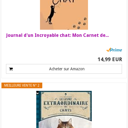
Journal d'un Incroyable chat: Mon Carnet de...
14,99 EUR
Acheter sur Amazon
MEILLEURE VENTE N° 2