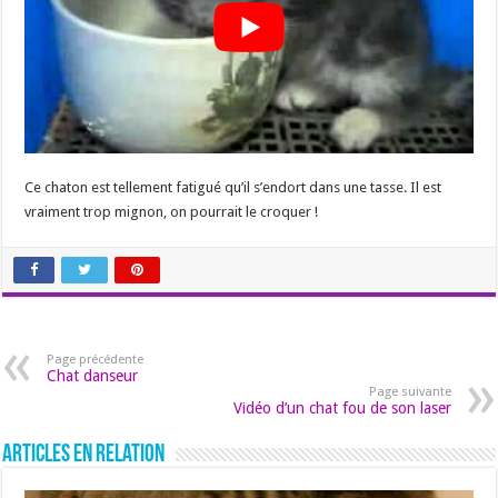
Ce chaton est tellement fatigué qu’il s’endort dans une tasse. Il est
vraiment trop mignon, on pourrait le croquer !
Page précédente
Chat danseur
Page suivante
Vidéo d’un chat fou de son laser
Articles en relation